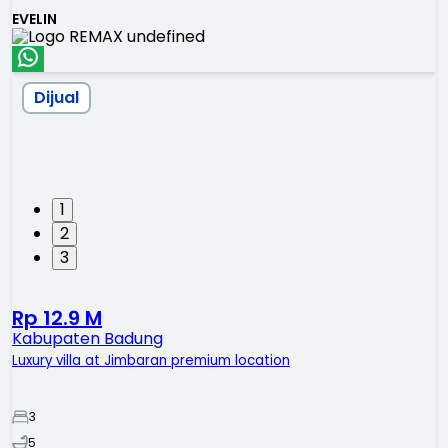
EVELIN
Dijual
1
2
3
Rp 12.9 M
Kabupaten Badung
Luxury villa at Jimbaran premium location
3
5