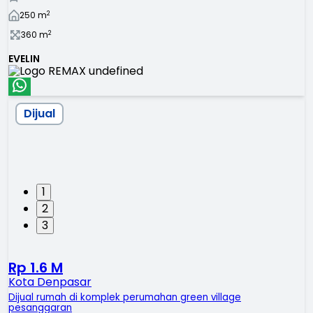
2
250
m
2
360
m
EVELIN
Dijual
1
2
3
Rp 1.6 M
Kota Denpasar
Dijual rumah di komplek perumahan green village
pesanggaran