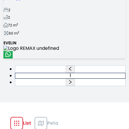
2
2
2
72
m
2
60
m
EVELIN
1
List
Peta