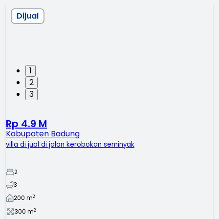
Dijual
1
2
3
Rp 4.9 M
Kabupaten Badung
villa di jual di jalan kerobokan seminyak
2
3
2
200
m
2
300
m